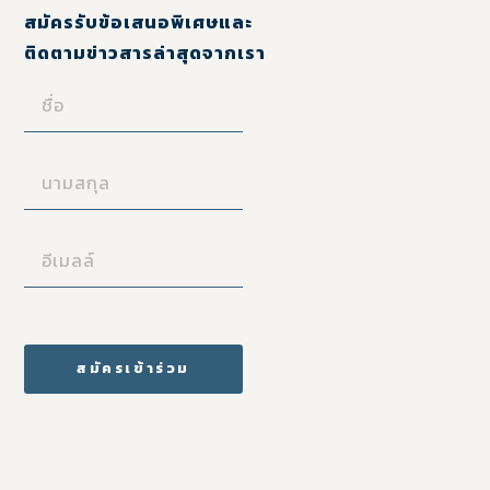
สมัครรับข้อเสนอพิเศษและ
ติดตามข่าวสารล่าสุดจากเรา
ชื่อ
(REQUIRED)
นามสกุล
(REQUIRED)
อี
เมล
ล์
(REQUIRED)