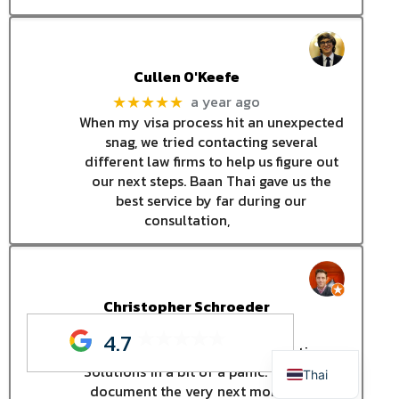
Cullen O'Keefe
a year ago
★★★★★
When my visa process hit an unexpected
snag, we tried contacting several
different law firms to help us figure out
our next steps. Baan Thai gave us the
best service by far during our
consultation,
Christopher Schroeder
a year ago
★★★★★
4.7
English
I contacted Baan Thai Immigration
Solutions in a bit of a panic. I needed a
Thai
document the very next morning and