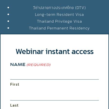
วีซ่าปลายทางประเทศไทย (DTV)
Long-term Resident Visa
Thailand Privilege Visa
Thailand Permanent Residency
Webinar instant access
NAME
(REQUIRED)
First
Last