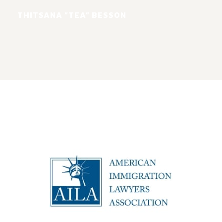
THITSANA “TEA” BESSON